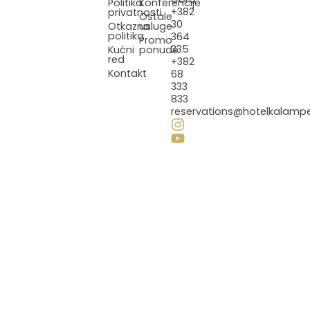
Politika
Konferencije
+382
privatnosti
Ostale
30
Otkazna
usluge
politika
364
Promo
335
Kućni
ponude
red
+382
Kontakt
68
333
833
reservations@hotelkalamp