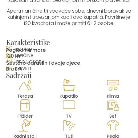
zalascima sunca i beskrajnom morskom plavetnilu.
Apartman čine tri spavaće sobe, dnevni boravak sa
kuhinjom i trpezarijom kao i dva kupatila. Površine je
120 kvadrata i može primiti 6+2 osobe.
Karakteristike
POGLED
Pogled na more
120 m²
VELIČINA
BROJ OSOBA
Šestoro odraslih i dvoje djece
Bračni
KREVETI
Sadržaji
Terasa
Kupatilo
Klima
Frižider
TV
Sef
Radni sto i
Tuš
Pegla